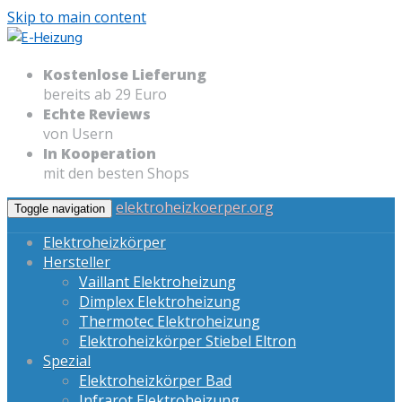
Skip to main content
Kostenlose Lieferung
bereits ab 29 Euro
Echte Reviews
von Usern
In Kooperation
mit den besten Shops
elektroheizkoerper.org
Toggle navigation
Elektroheizkörper
Hersteller
Vaillant Elektroheizung
Dimplex Elektroheizung
Thermotec Elektroheizung
Elektroheizkörper Stiebel Eltron
Spezial
Elektroheizkörper Bad
Infrarot Elektroheizung