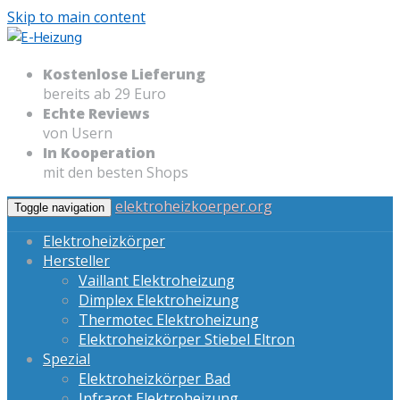
Skip to main content
Kostenlose Lieferung
bereits ab 29 Euro
Echte Reviews
von Usern
In Kooperation
mit den besten Shops
elektroheizkoerper.org
Toggle navigation
Elektroheizkörper
Hersteller
Vaillant Elektroheizung
Dimplex Elektroheizung
Thermotec Elektroheizung
Elektroheizkörper Stiebel Eltron
Spezial
Elektroheizkörper Bad
Infrarot Elektroheizung