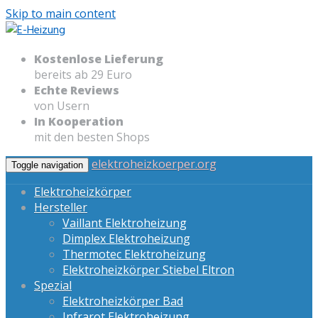
Skip to main content
Kostenlose Lieferung
bereits ab 29 Euro
Echte Reviews
von Usern
In Kooperation
mit den besten Shops
elektroheizkoerper.org
Toggle navigation
Elektroheizkörper
Hersteller
Vaillant Elektroheizung
Dimplex Elektroheizung
Thermotec Elektroheizung
Elektroheizkörper Stiebel Eltron
Spezial
Elektroheizkörper Bad
Infrarot Elektroheizung